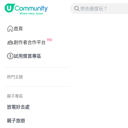
首頁
創作者合作平台
試用獎賞專區
熱門主題
親子專區
放電好去處
親子旅遊