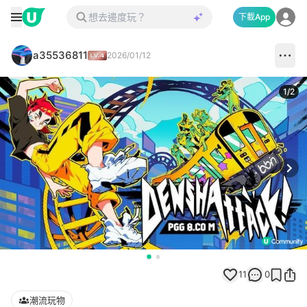
下載App
a35536811
2026/01/12
1
/
2
Next
11
0
潮流玩物