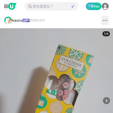
下載App
kaoru
2025/12/17
1
/
4
Next