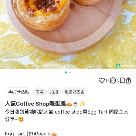
17
5
打卡熱點
商場
拍拖
地區好去處
人氣Coffee Shop嘅蛋撻🥧☕️✨
今日嚟到黃埔呢間人氣 coffee shop買Egg Tart 同屋企人
分享~😋
Egg Tart ($14/each)🥧