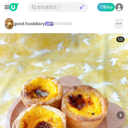
下載App
good.fooddiary
2024/08/29
1
/
2
Next