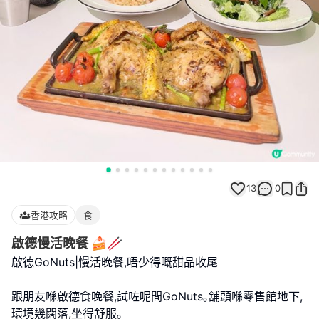
13
0
香港攻略
食
啟德慢活晚餐 🍰🥢
啟德GoNuts|慢活晚餐,唔少得嘅甜品收尾
跟朋友喺啟德食晚餐,試咗呢間GoNuts｡舖頭喺零售館地下,
環境幾闊落,坐得舒服｡