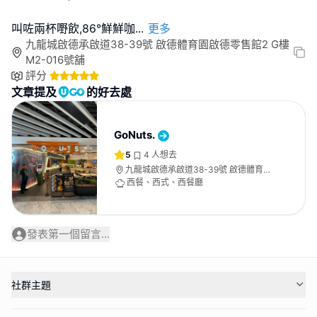
叫咗兩杯嘢飲,86°鮮鮮咖
...
更多
九龍城啟德承啟道38-39號 啟德體育園啟德零售館2 G樓
M2-016號舖
評分
文章提及
的好去處
GoNuts.
5
4
人想去
九龍城啟德承啟道38-39號 啟德體育園
啟德零售館2 G樓M2-016號舖
西餐、西式、西餐廳
發表第一個留言...
社群主題