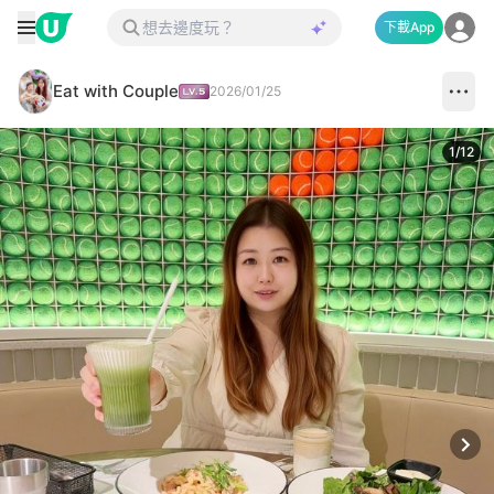
下載App
Eat with Couple
2026/01/25
1
/
12
Next