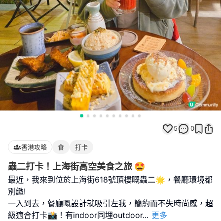
5
0
香港攻略
食
打卡
蟲二打卡！上海街高空美食之旅 🤩
最近，我來到位於上海街618號頂樓嘅蟲二🌟，餐廳環境都
別緻!
一入到去，餐廳嘅設計就吸引左我，簡約而不失時尚感，超
級適合打卡📸！有indoor同埋outdoor
...
更多