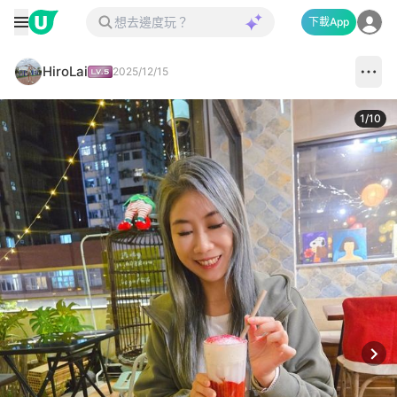
下載App
HiroLai
2025/12/15
1
/
10
Next