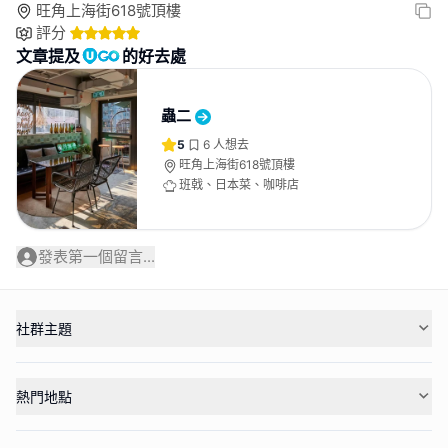
旺角上海街618號頂樓
評分
文章提及
的好去處
蟲二
5
6
人想去
旺角上海街618號頂樓
班戟、日本菜、咖啡店
發表第一個留言...
社群主題
熱門地點