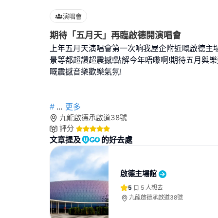
演唱會
期待「五月天」再臨啟德開演唱會
上年五月天演唱會第一次响我屋企附近嘅啟德主場
景等都超讚超震撼!點解今年唔嚟啊!期待五月與樂
嘅震撼音樂歡樂氣氛!
#
...
更多
九龍啟德承啟道38號
評分
文章提及
的好去處
啟德主場館
5
5
人想去
九龍啟德承啟道38號