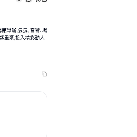
館舉辦,氣氛､音響､場
迷重聚,投入精彩動人