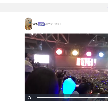
Wa
2026/01/09
Loaded
:
Replay
100.00%