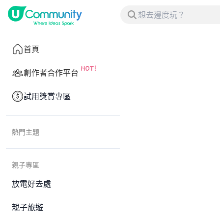
首頁
創作者合作平台
試用獎賞專區
熱門主題
親子專區
放電好去處
親子旅遊