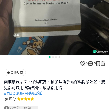
0
0
美妝時尚
面膜紙質貼面，保濕度高。柚子味護手霜保濕得黎唔笠。嬰
#同JOGUMAN過聖誕
評分
發表第一個留言...