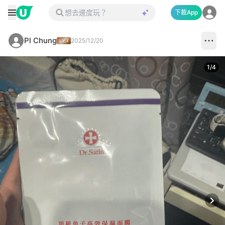
下載App
Pl Chung
2025/12/20
1
/
4
Next