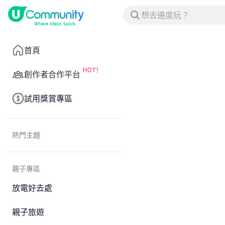
首頁
創作者合作平台
試用獎賞專區
熱門主題
親子專區
放電好去處
親子旅遊