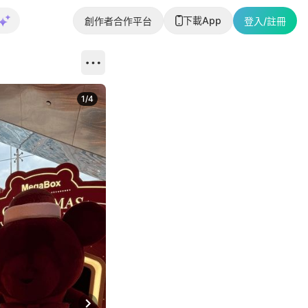
下載App
創作者合作平台
登入/註冊
1
/
4