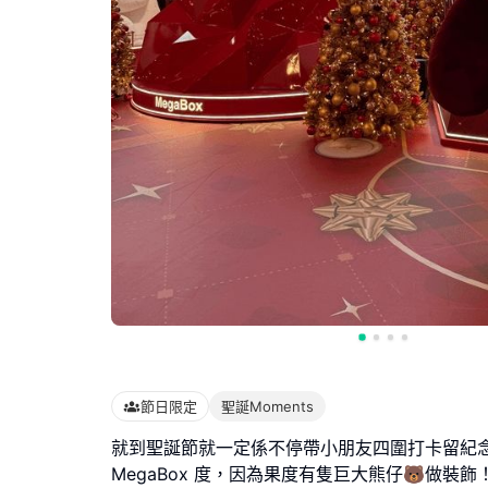
節日限定
聖誕Moments
就到聖誕節就一定係不停帶小朋友四圍打卡留紀
MegaBox 度，因為果度有隻巨大熊仔🐻做裝