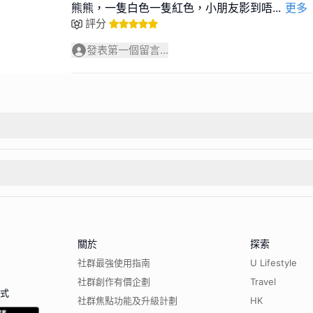
熊熊，一隻白色一隻紅色，小朋友影到唔
...
更多
評分
發表第一個留言...
關於
探索
社群最強使用指南
U Lifestyle
社群創作有價企劃
Travel
程式
社群焦點功能及升級計劃
HK