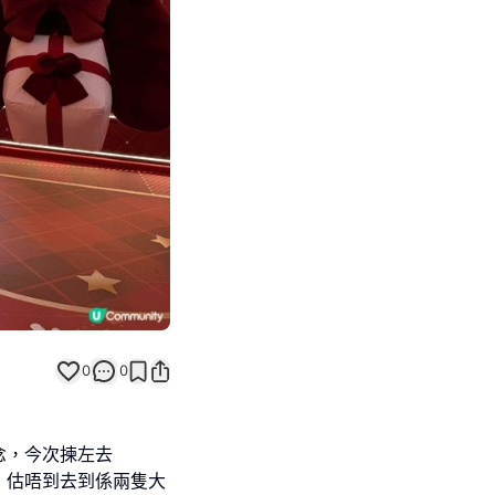
Next slide
0
0
念，今次揀左去
飾！估唔到去到係兩隻大