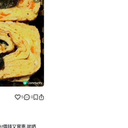
Next slide
5
0
色!價錢又實惠,啱晒