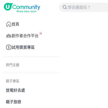
首頁
創作者合作平台
試用獎賞專區
熱門主題
親子專區
放電好去處
親子旅遊