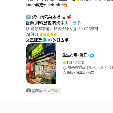
lunch或者quick bite😋
1️⃣ 烤牛肉紫菜飯捲 🍙🥩
飯捲 用料豐富,有烤牛肉
...
更多
灣仔堅拿道西15號永德大廈地下G13號舖
評分
文章提及
的好去處
生生市場 (灣仔)
5
1
人想去
灣仔堅拿道西15號永德大廈地下G
飯捲、韓國菜、韓式
發表第一個留言...