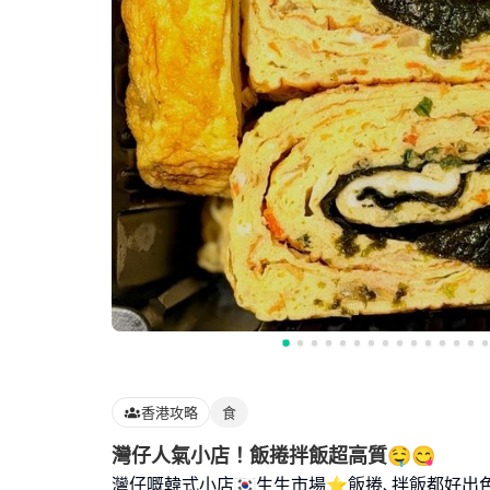
香港攻略
食
灣仔人氣小店！飯捲拌飯超高質🤤😋
灣仔嘅韓式小店🇰🇷生生市場⭐️飯捲､拌飯都好出