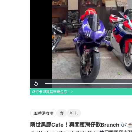
Loaded
:
Replay
100.00%
打卡即賞超市現金券！
香港攻略
食
打卡
隱世黑膠Cafe！與閨蜜灣仔歎Brunch 🎶☕