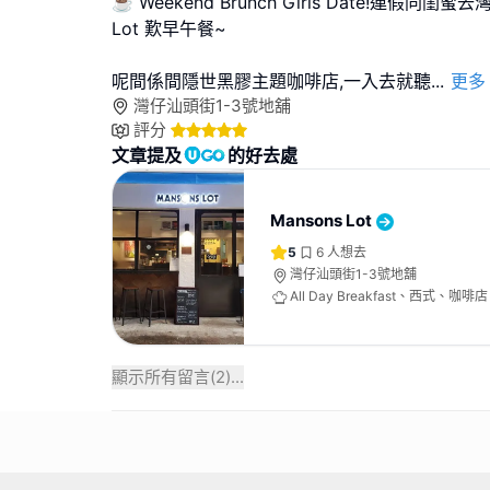
☕ Weekend Brunch Girls Date!連假同閨蜜
Lot 歎早午餐~
呢間係間隱世黑膠主題咖啡店,一入去就聽
...
更多
灣仔汕頭街1-3號地舖
評分
文章提及
的好去處
Mansons Lot
5
6
人想去
灣仔汕頭街1-3號地舖
All Day Breakfast、西式、咖啡店
顯示所有留言(
2
)...