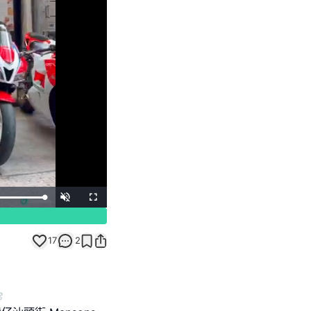
Unmute
Fullscreen
17
2
️