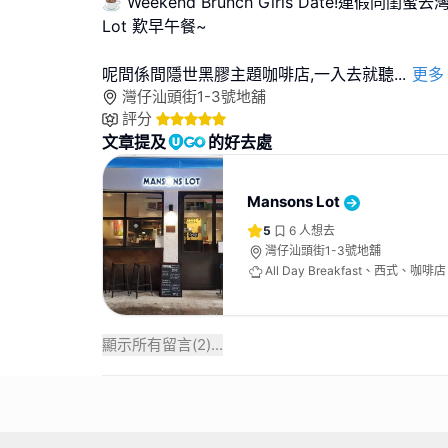
☕ Weekend Brunch Girls Date!連假同閨蜜
Lot 歎早午餐~
呢間係間隱世黑膠主題咖啡店,一入去就聽
...
更多
灣仔汕頭街1-3號地舖
評分
文章提及
的好去處
Mansons Lot
5
6
人想去
灣仔汕頭街1-3號地舖
All Day Breakfast、西式、咖啡店
顯示所有留言(
2
)...