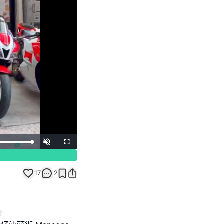
Unmute
Fullscreen
17
2
️