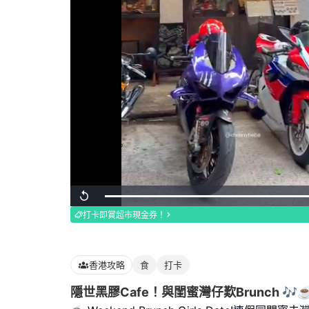
Loaded
:
Replay
100.00%
打卡即賞超市現金券！
香港攻略
食
打卡
隱世黑膠Cafe！與閨蜜灣仔歎Brunch 🎶☕