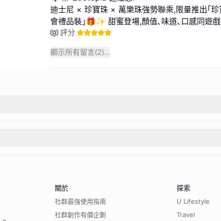
迪士尼 × 珍寶珠 × 萬樂珠強勢聯乘,限量推出｢
會禮品裝｣🎁✨ 甜蜜登場,顏值､味道､口感同遊
評分
顯示所有留言(
2
)...
關於
探索
社群最強使用指南
U Lifestyle
社群創作有價企劃
Travel