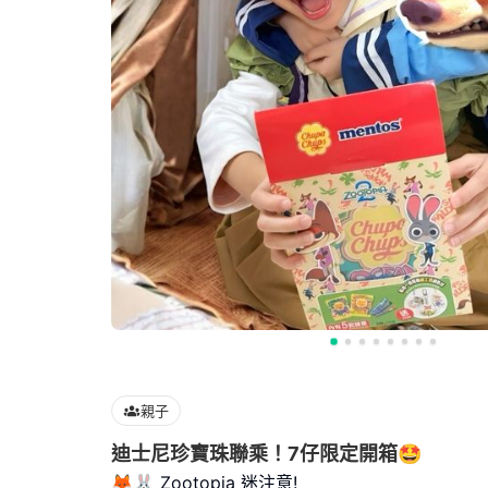
親子
迪士尼珍寶珠聯乘！7仔限定開箱🤩
🦊🐰 Zootopia 迷注意!