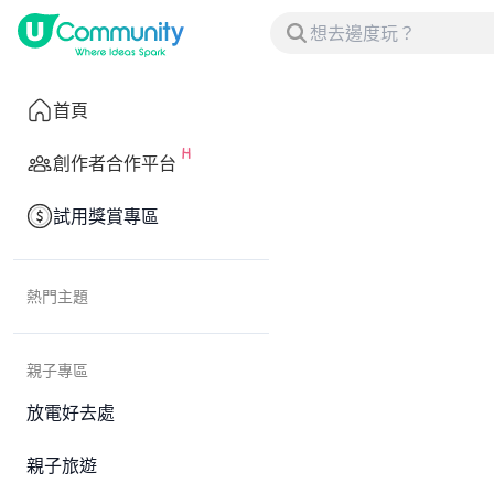
首頁
創作者合作平台
試用獎賞專區
熱門主題
親子專區
放電好去處
親子旅遊