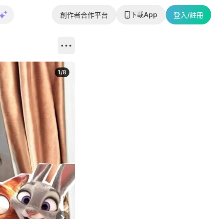
下載App
創作者合作平台
登入/註冊
1
/
8