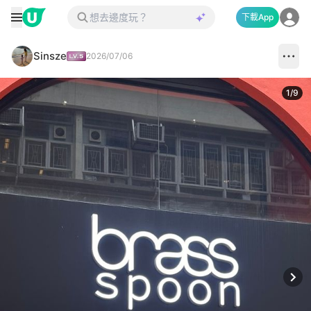
下載App
Sinsze
2026/07/06
1
/
9
Next