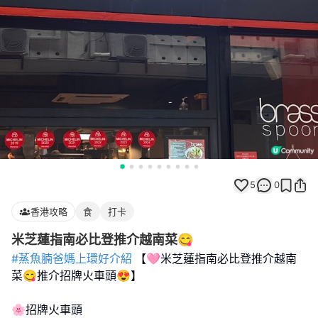
5
0
香港攻略
食
打卡
米芝蓮指南必比登推介越南菜😋
#蒸魚腩爸媽上環好介紹
【🩷米芝蓮指南必比登推介越南
菜😋推介招牌火車頭😍】
🌸招牌火車頭