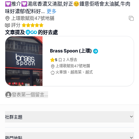
💟推介💟湯底香濃又清甜,好正😊鍾意佢唔會太油膩,牛肉
味好濃郁!配料好
...
更多
上環歌賦街47號地舖
評分
文章提及
的好去處
Brass Spoon (上環)
5
2
人想去
上環歌賦街47號地舖
火車頭、越南菜、越式
發表第一個留言...
社群主題
熱門地點