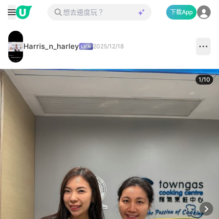
下載App
Harris_n_harley
2025/12/18
1
/
10
Next