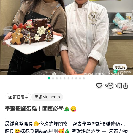
15
0
節日限定
聖誕Moments
學整聖誕蛋糕！閨蜜必學🎄😋
.
最鍾意整嘢食🤭今次約埋閨蜜一齊去學整聖誕蛋糕俾奶兄
妹食😋妹妹食到舔舔脷啊🥰🎄 聖誕烘焙必學 —｢朱古力榛