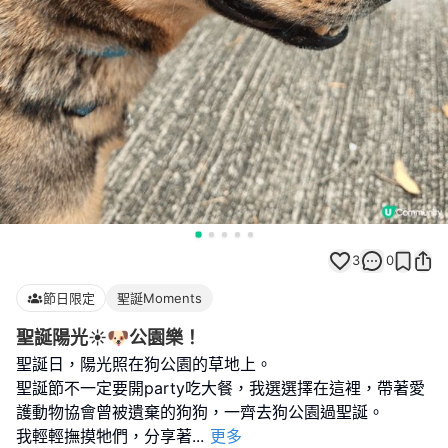
3
0
節日限定
聖誕Moments
聖誕陽光☀️🐶公園樂！
聖誕日，陽光照在狗公園的草地上。
聖誕節不一定要開party吃大餐，我選選擇在這裡，帶著愛
護動物協會曾被遺棄的狗狗，一齊去狗公園過聖誕。
我輕輕撫摸牠們，分享著
...
更多