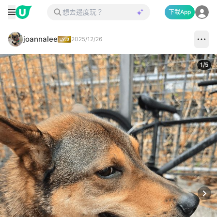
下載App
joannalee
2025/12/26
1
/
5
Next