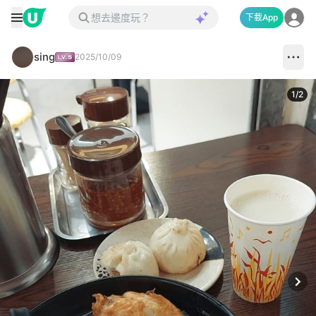
下載App
sing
2025/10/09
1
/
2
Next