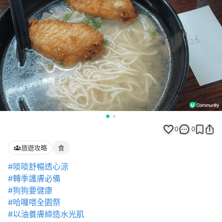
0
0
旅遊攻略
食
#啖啖舒暢透心涼
#轉季護膚必備
#狗狗要健康
#哈囉喂全園祭
#以油養膚締造水光肌