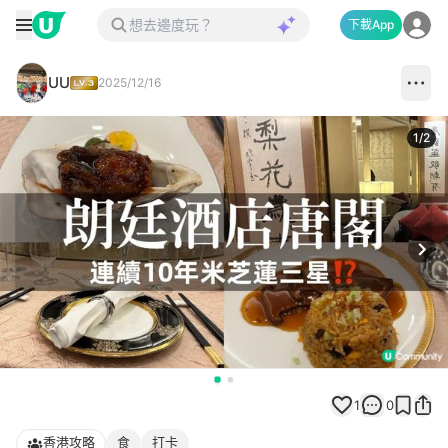
下載App
UU
2025/12/16
1
/
2
Next
1
0
香港攻略
食
打卡