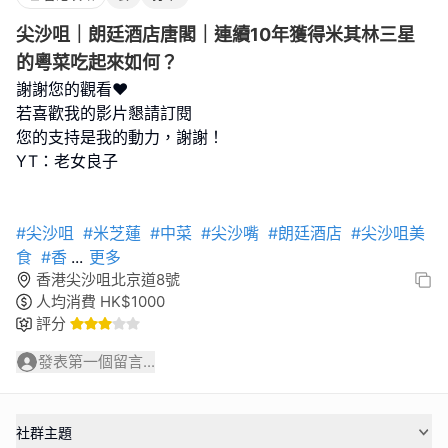
尖沙咀｜朗廷酒店唐閣｜連續10年獲得米其林三星
的粵菜吃起來如何？
謝謝您的觀看❤️
若喜歡我的影片懇請訂閱
您的支持是我的動力，謝謝！
YT：老女良子
#尖沙咀
#米芝蓮
#中菜
#尖沙嘴
#朗廷酒店
#尖沙咀美
食
#香
...
更多
香港尖沙咀北京道8號
人均消費
HK$
1000
評分
發表第一個留言...
社群主題