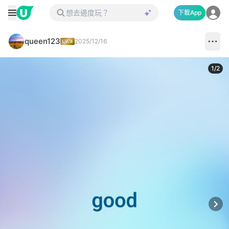
下載App
queen123
2025/12/16
1
/
2
Next