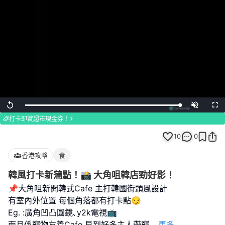
Loaded
:
Replay
Unmute
Full
100.00%
打卡即賞超市現金券！
10
0
香港攻略
食
韓風打卡新蒲點！📸 大角咀韓店勁好影！
📌大角咀新開韓式Cafe 主打韓國街頭風設計
有室內外位置 每個角落都有打卡點😏
Eg. :廣角凹凸圓鏡､y2k電視📺
而且係寵物友善Cafe 見到好多主人帶寵
...
更多