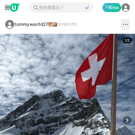
下載App
tommywan1d27
2026/01/05
1
/
2
Next