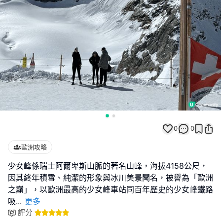
0
0
歐洲攻略
少女峰係瑞士阿爾卑斯山脈的著名山峰，海拔4158公尺，
因其終年積雪、純潔的形象與冰川美景聞名，被譽為「歐洲
之巔」，以歐洲最高的少女峰車站同百年歷史的少女峰鐵路
吸
...
更多
評分