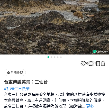
6
1
台灣攻略
台東傳說美景：三仙台
#社群生日快樂
台東三仙台是東海岸著名地標，以壯觀的八拱跨海步橋連接
本島與離島，島上有呂洞賓、何仙姑、李鐵拐降臨的傳說，
故名三仙台。這裡擁有獨特海蝕地形（如海蝕
...
更多