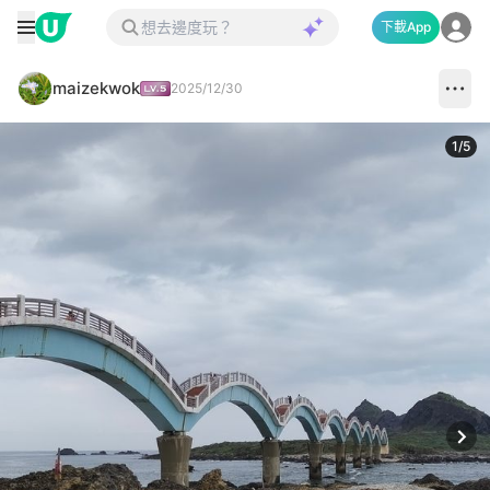
下載App
maizekwok
2025/12/30
1
/
5
Next