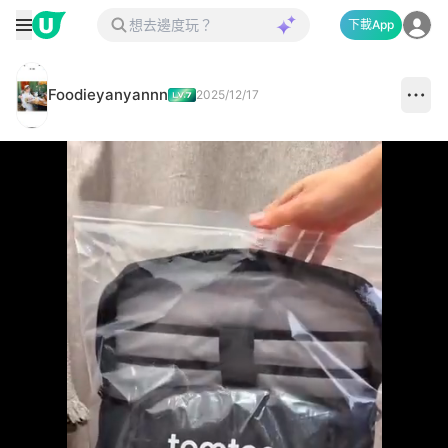
下載App
Foodieyanyannn
2025/12/17