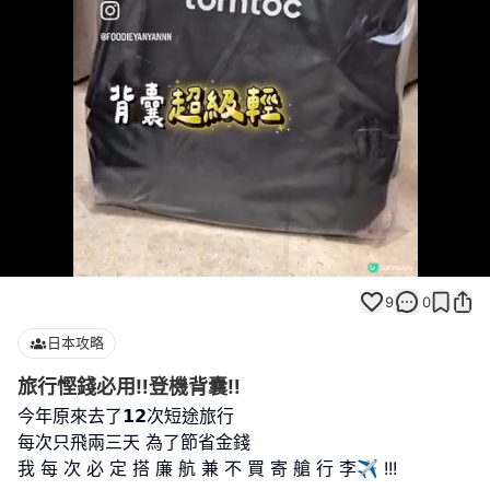
Loaded
:
Unmute
100.00%
9
0
日本攻略
旅行慳錢必用‼️登機背囊‼️
今年原來去了𝟭𝟮次短途旅行
每次只飛兩三天 為了節省金錢
我 每 次 必 定 搭 廉 航 兼 不 買 寄 艙 行 李✈️ !!!