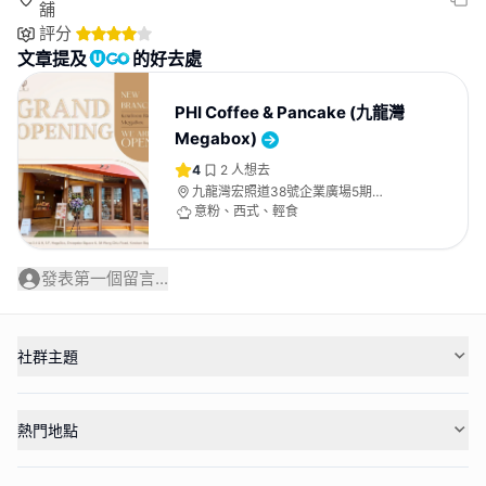
舖
評分
文章提及
的好去處
PHI Coffee & Pancake (九龍灣
Megabox)
4
2
人想去
九龍灣宏照道38號企業廣場5期
MegaBox 5樓3-4及9號舖
意粉、西式、輕食
發表第一個留言...
社群主題
熱門地點