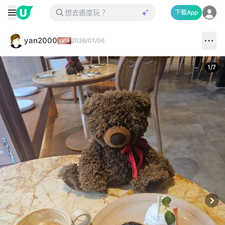
下載App
yan2000
2026/01/06
1
/
7
Next