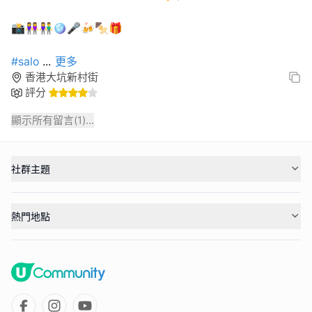
📸👭👫🪩🎤🍻🍢🎁
#salo
...
更多
香港大坑新村街
評分
顯示所有留言(
1
)...
社群主題
熱門地點