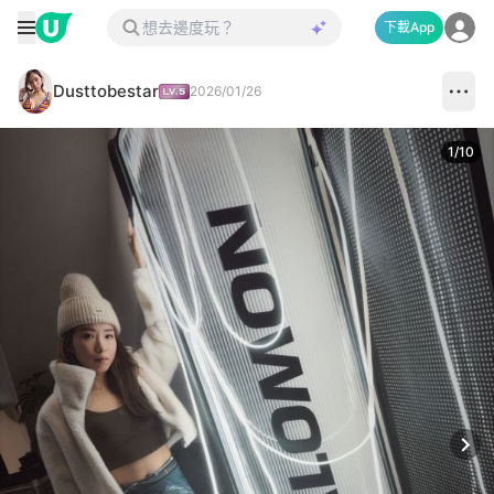
下載App
Dusttobestar
2026/01/26
1
/
10
Next