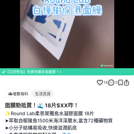
Loaded
:
Unmute
100.00%
【立即參加】免費參觀多個展覽！
14
0
著數報料
生活百貨
面膜勁抵買！🌊 18片$XX咋！
✨Round Lab柔恩萊獨島水凝膠面膜 18片
➤萃取自郁陵島1500米海洋深層水,富含72種礦物質
➤小分子結構易吸收,快速滋潤肌底