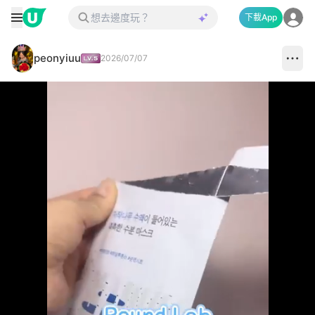
下載App
peonyiuu
2026/07/07