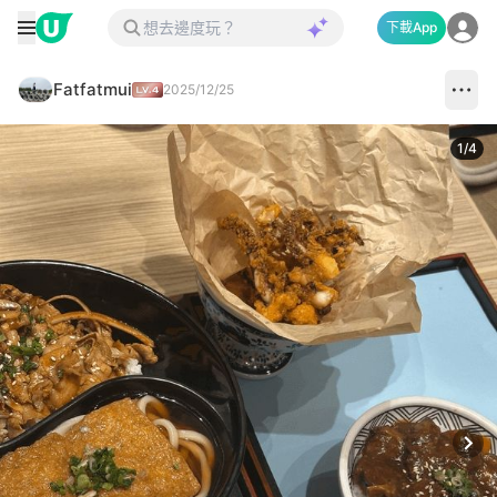
下載App
Fatfatmui
2025/12/25
1
/
4
Next