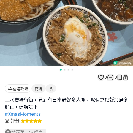
0
0
香港攻略
商場
食
上水廣場行街，見到有日本野好多人食，呢個鴛鴦飯加烏冬
#XmasMoments
評分
發表第一個留言...