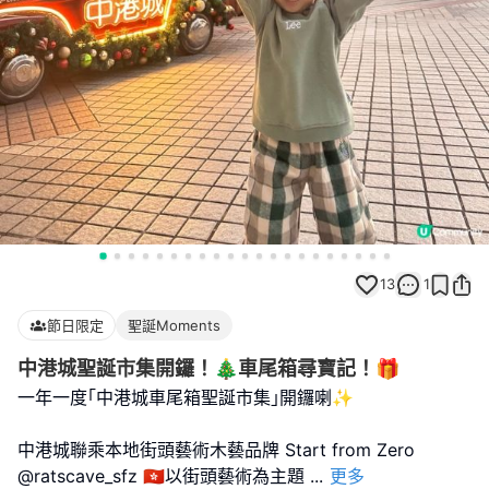
13
1
節日限定
聖誕Moments
中港城聖誕市集開鑼！🎄車尾箱尋寶記！🎁
一年一度｢中港城車尾箱聖誕市集｣開鑼喇✨
中港城聯乘本地街頭藝術木藝品牌 Start from Zero
@ratscave_sfz 🇭🇰以街頭藝術為主題
...
更多