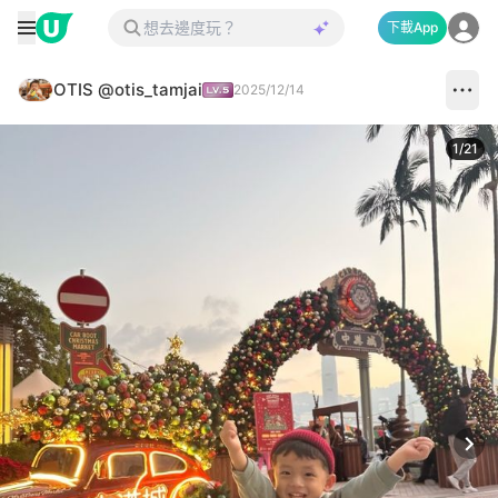
下載App
OTIS @otis_tamjai
2025/12/14
1
/
21
Next