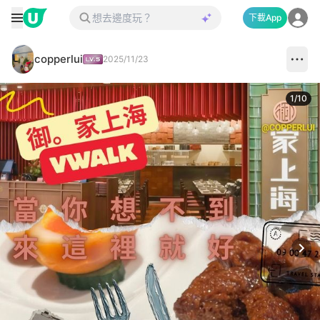
下載App
copperlui
2025/11/23
1
/
10
Next