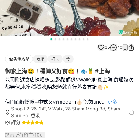
35
10
香港攻略
商場
打卡
食
御家上海🤤！穩陣又好食😋！🐟🍍 #上海
公司附近食店揀唔多,最熟路都係Vwalk御･家上海!食過幾次
都無伏,水準穩穩地,唔想煩就直行落去冇錯👏🏻✨
佢門面好搶眼~中式又好modern👍🏻今次lunc
...
更多
Shop L2-26, 2/F, V Walk, 28 Sham Mong Rd, Sham
Shui Po, 香港
評分
顯示所有留言(
10
)...