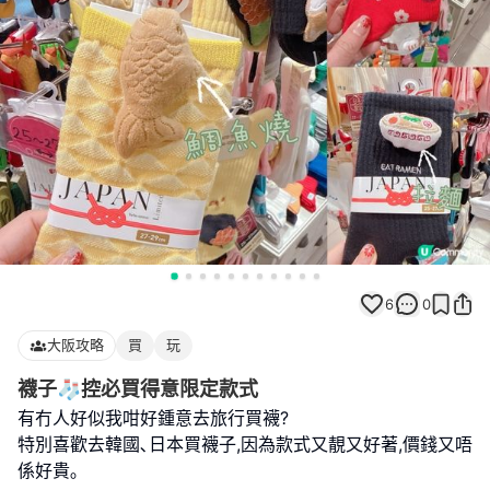
6
0
大阪攻略
買
玩
襪子🧦控必買得意限定款式
有冇人好似我咁好鍾意去旅行買襪?
特別喜歡去韓國､日本買襪子,因為款式又靚又好著,價錢又唔
係好貴｡