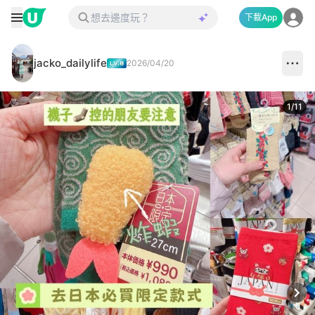
下載App
jacko_dailylife
2026/04/20
1
/
11
Next