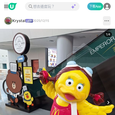
下載App
Krystal
2025/12/15
1
/
4
Next