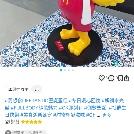
3
0
澳門攻略
玩
#我想食LIFETASTIC聖誕蛋糕
#冬日暖心回憶
#解鎖水光
髮
#FULLBODY純黑魅力
#OK即刻有
#倒數聖誕
#社群生
日快樂
#美食遊樂盛宴
#甜蜜聖誕滋味
#Ch
...
更多
評分
發表第一個留言...