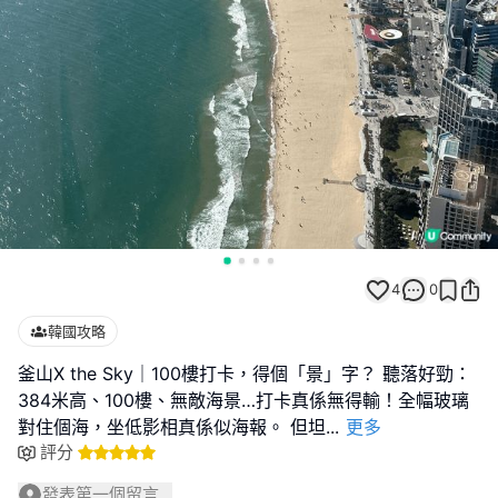
4
0
韓國攻略
釜山X the Sky｜100樓打卡，得個「景」字？ 聽落好勁：
384米高、100樓、無敵海景…打卡真係無得輸！全幅玻璃
對住個海，坐低影相真係似海報。 但坦
...
更多
評分
發表第一個留言...