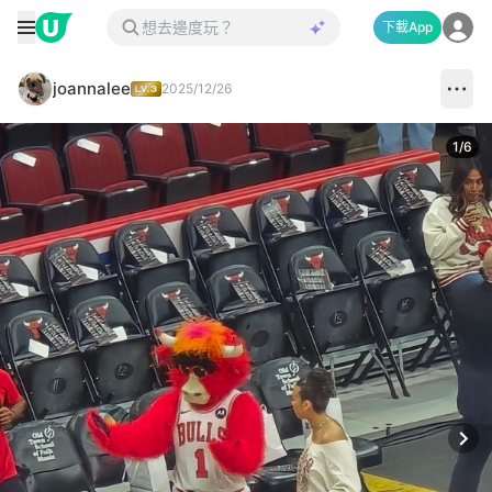
下載App
joannalee
2025/12/26
1
/
6
Next