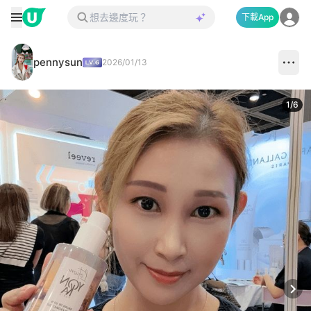
下載App
pennysun
2026/01/13
1
/
6
Next