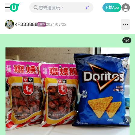
下載App
KF333888
2024/08/25
1
/
4
Next