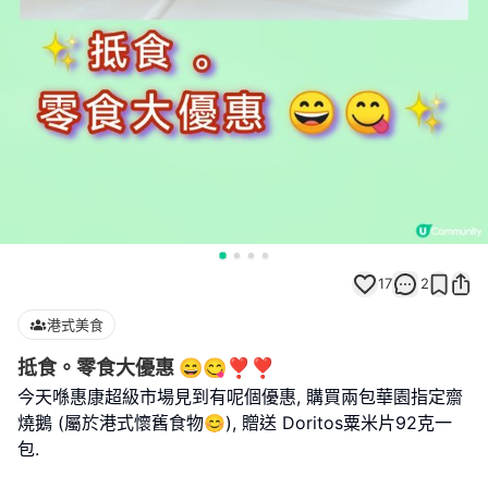
17
2
港式美食
抵食。零食大優惠 😄😋❣️❣️
今天喺惠康超級市場見到有呢個優惠, 購買兩包華園指定齋
燒鵝 (屬於港式懷舊食物😊), 贈送 Doritos粟米片92克一
包.