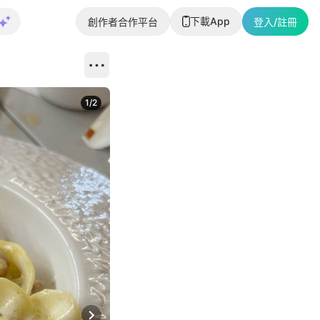
下載App
創作者合作平台
登入/註冊
1
/
2
即睇更多社