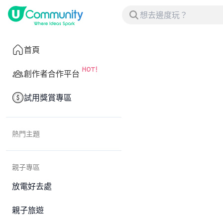
首頁
創作者合作平台
試用獎賞專區
熱門主題
親子專區
放電好去處
親子旅遊