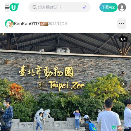
下載App
KenKan0117
2025/12/29
1
/
4
Next