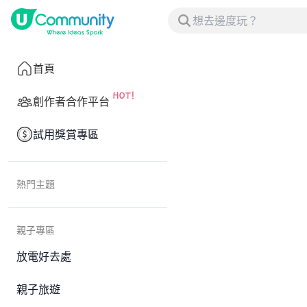
首頁
創作者合作平台
試用獎賞專區
熱門主題
親子專區
放電好去處
親子旅遊