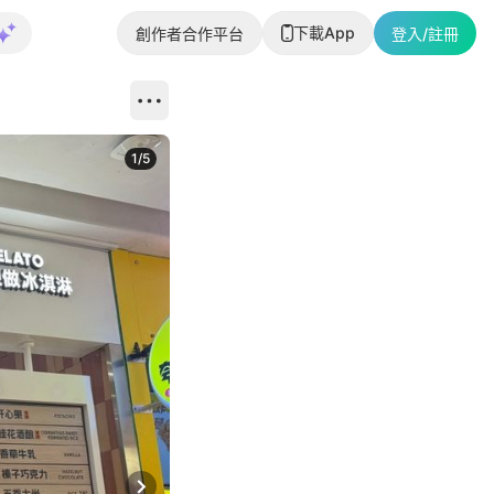
下載App
創作者合作平台
登入/註冊
1
/
5