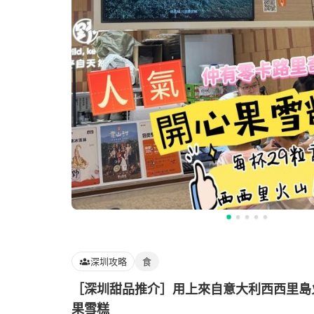
深圳攻略
食
［深圳甜品推介］用上來自意大利西西里島
果雪糕