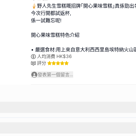
🍦野人先生雪糕嘅招牌｢開心果味雪糕｣真係勁出名
今次行開都試返杯,
係一試難忘呢!
開心果味雪糕特色介紹
• 嚴選食材:用上來自意大利西西里島埃特納火山
人均消費
HK$
36
評分
發表第一個留言...