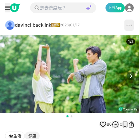
下載App
davinci.backlink
2026/01/17
1
/
2
Next
86
0
生活
健康