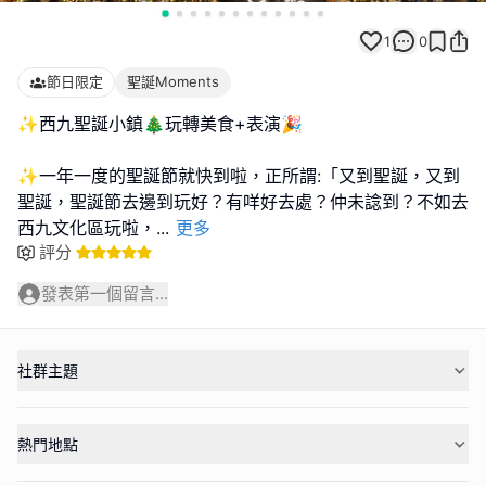
1
0
節日限定
聖誕Moments
✨️西九聖誕小鎮🎄玩轉美食+表演🎉
✨️一年一度的聖誕節就快到啦，正所謂:「又到聖誕，又到
聖誕，聖誕節去邊到玩好？有咩好去處？仲未諗到？不如去
西九文化區玩啦，
...
更多
評分
發表第一個留言...
社群主題
熱門地點