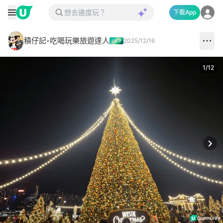
下載App
積仔記-吃喝玩樂旅遊達人
2025/12/16
1
/
12
Next