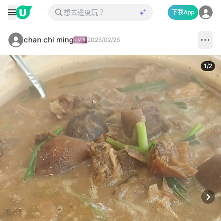
下載App
chan chi ming
2025/02/26
1
/
2
Next