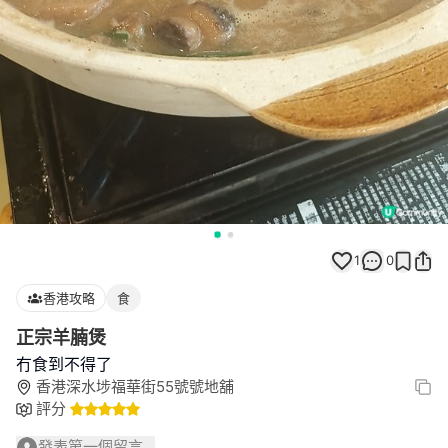
1
0
香港攻略
食
正宗羊腩煲
冇食到不得了
香港深水埗福華街55號號地舖
評分
發表第一個留言...