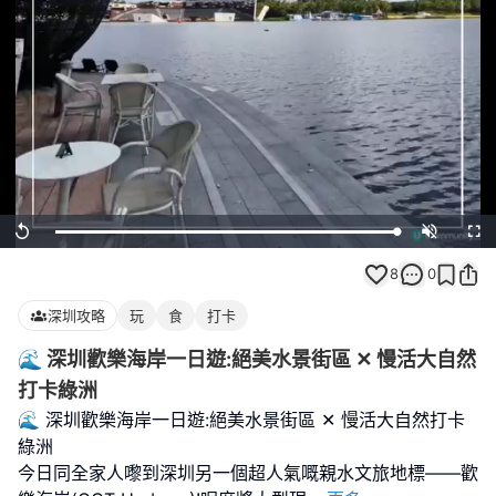
Loaded
:
Replay
Unmute
Full
100.00%
8
0
深圳攻略
玩
食
打卡
🌊 深圳歡樂海岸一日遊:絕美水景街區 ✕ 慢活大自然
打卡綠洲
🌊 深圳歡樂海岸一日遊:絕美水景街區 ✕ 慢活大自然打卡
綠洲
今日同全家人嚟到深圳另一個超人氣嘅親水文旅地標——歡