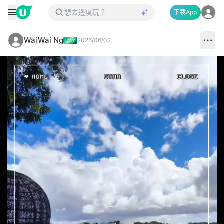
下載App
WaiWai Ng
2026/06/02