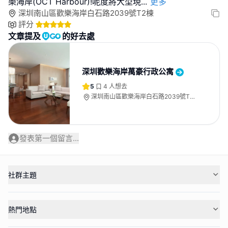
樂海岸(OCT Harbour)!呢度將大型現
...
更多
深圳南山區歡樂海岸白石路2039號T2棟
評分
文章提及
的好去處
深圳歡樂海岸萬豪行政公寓
5
4
人想去
深圳南山區歡樂海岸白石路2039號T2
棟
發表第一個留言...
社群主題
熱門地點