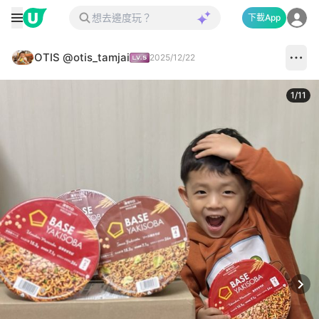
下載App
OTIS @otis_tamjai
2025/12/22
1
/
11
Next