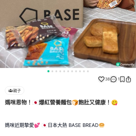
38
1
親子
媽咪恩物！🇯🇵爆紅營養麵包🍞飽肚又健康！😋
媽咪近期摯愛💕 🇯🇵日本大熱 BASE BREAD🥯