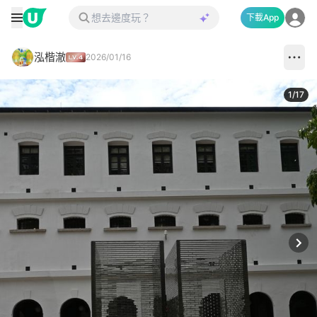
下載App
泓楷澈
2026/01/16
1
/
17
Next