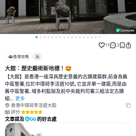
17
2
香港攻略
玩
大館：歷史藝術新地標！🤩
【大館】是香港一座深具歷史意義的古蹟建築群,前身為舊
中區警署,位於中環荷李活道10號｡它並非單一建築,而是由
舊中區警署､域多利監獄及前中央裁判司署三組法定古蹟
組
...
更多
香港中環荷李活道大館
評分
文章提及
的好去處