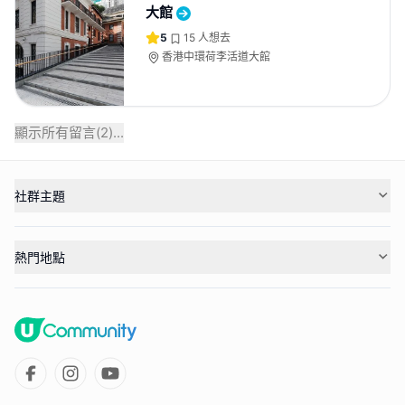
大館
5
15
人想去
香港中環荷李活道大館
顯示所有留言(
2
)...
社群主題
熱門地點