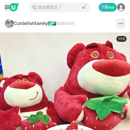
下載App
Cuttlefishfamily
2025/10/31
1
/
15
Next