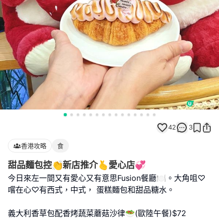
42
3
香港攻略
食
甜品麵包控👏新店推介🫰愛心店💞
今日來左一間又有愛心又有意思Fusion餐廳🍽。大角咀♡
嚐在心♡有西式，中式， 蛋糕麵包和甜品糖水。
義大利香草包配香烤蔬菜蘑菇沙律🥗(歐陸午餐)$72