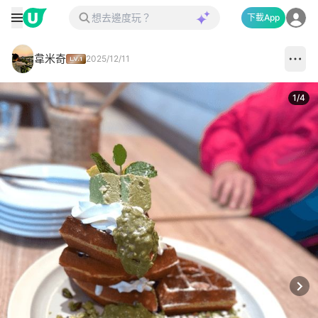
下載App
韋米奇
2025/12/11
1
/
4
Next