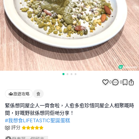
0
0
旅遊攻略
食
緊係想同屋企人一齊食啦，人愈多愈珍惜同屋企人相聚嘅時
#我想食LIFETASTIC聖誕蛋糕
評分