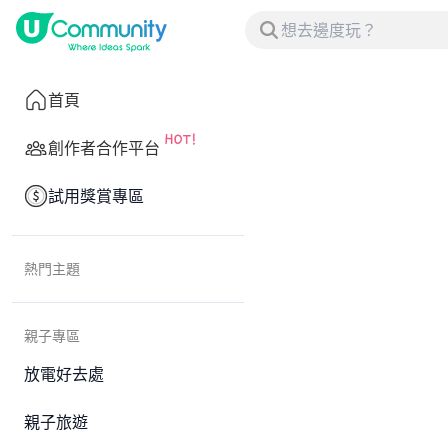
首頁
創作者合作平台
試用獎賞專區
熱門主題
親子專區
放電好去處
親子旅遊