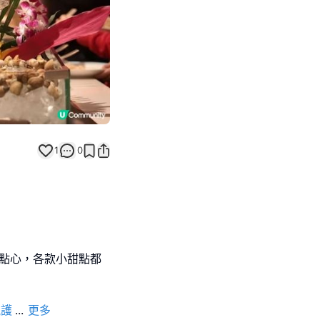
1
0
、點心，各款小甜點都
靚護
...
更多