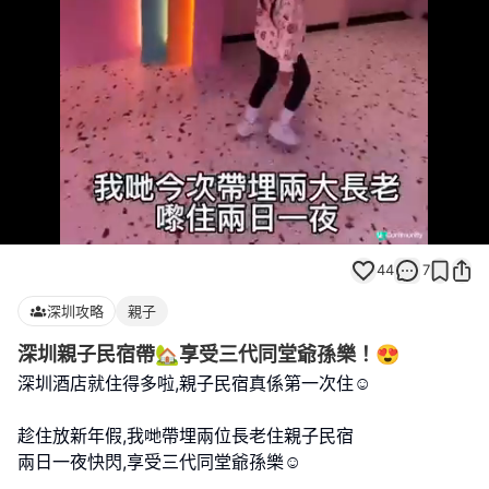
Loaded
:
Unmute
67.42%
44
7
深圳攻略
親子
深圳親子民宿帶🏡享受三代同堂爺孫樂！😍
深圳酒店就住得多啦,親子民宿真係第一次住☺️
趁住放新年假,我哋帶埋兩位長老住親子民宿
兩日一夜快閃,享受三代同堂爺孫樂☺️