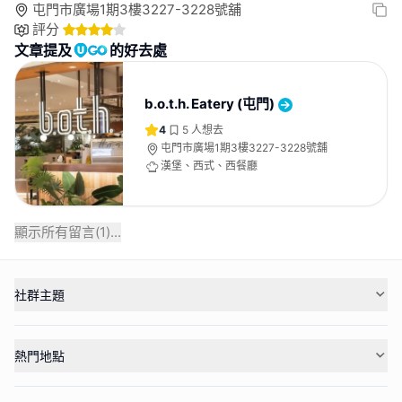
屯門市廣場1期3樓3227-3228號舖
評分
文章提及
的好去處
b.o.t.h. Eatery (屯門)
4
5
人想去
屯門市廣場1期3樓3227-3228號舖
漢堡、西式、西餐廳
顯示所有留言(
1
)...
社群主題
熱門地點