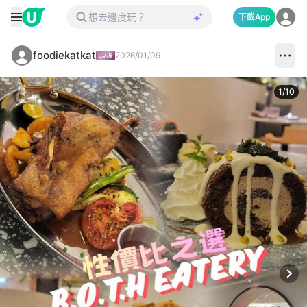
下載App
foodiekatkat
2026/01/09
1
/
10
Next