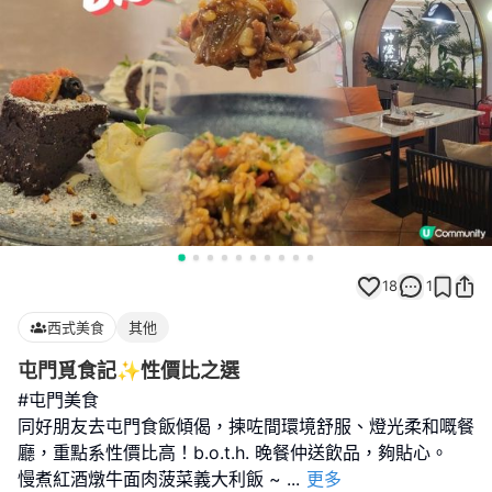
18
1
西式美食
其他
屯門覓食記✨性價比之選
#屯門美食
同好朋友去屯門食飯傾偈，揀咗間環境舒服、燈光柔和嘅餐
廳，重點系性價比高！b.o.t.h. 晚餐仲送飲品，夠貼心。
慢煮紅酒燉牛面肉菠菜義大利飯 ~
...
更多