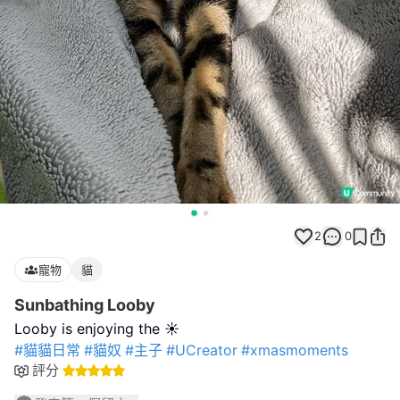
2
0
寵物
貓
Sunbathing Looby
#貓貓日常
#貓奴
#主子
#UCreator
#xmasmoments
評分