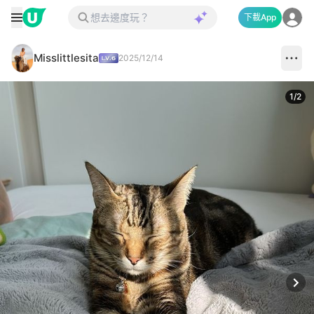
下載App
Misslittlesita
2025/12/14
1
/
2
Next